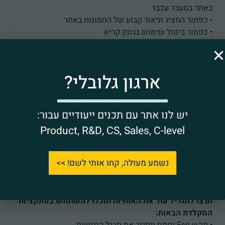
באתר במעבר עכבר
• כפתור המציג תיאור קבוע של התמונות באתר
• כפתור ביטול שימוש בגופן קריא
• כפתור הגדלת גודל הגופנים באתר
• כפתור הקטנת גודל הגופנים באתר
• כפתור הגדלת כל התצוגה לכ־200%
ארגון גלובלי?
• כפתור הקטנת כל התצוגה לכ־70%
• כפתור הגדלת סמן העכבר
• כפתור הגדלת סמן העכבר ושינוי צבעו לשחור
יש לנו אתר עם תכנים ייעודיים עבור:
• כפתור מצב קריאת האתר
• כפתור המציג את הצהרת הנגישות
Product, R&D, CS, Sales, C-level
• כפתור איפוס המבטל את הנגישות
• כפתור שליחת משוב נגישות
נשמע מעולה, קחו אותי לשם! >>
• כפתור שינוי שפת הסרגל והצהרת הנגישות בהתאם
בסרגל הנגישות יש 2 סוגים של הגדלות לנוחיותכם, אך אם
תרצו להגדיל עוד את האותיות תוכלו להשתמש בפונקציות
המקלדת הבאות: