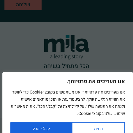
הכל מתחיל בשיחה
050-247-1123
אנו מעריכים את פרטיותך.
office@milafink.com
אנו מעריכים את פרטיותך. אנו משתמשים בקובצי Cookie כדי לשפר
את חוויית הגלישה שלך, להציג מודעות או תוכן מותאמים אישית
ולנתח את התנועה שלנו. על ידי לחיצה על "קבל.י הכל", את.ה מאשר.ת
שימוש שלנו בקובצי Cookie.
כל הזכויות שמורות למילה
דחיה
קבל.י הכל
HolleStudio
נבנה על ידי
SENTRYSITE
עיצוב אתר