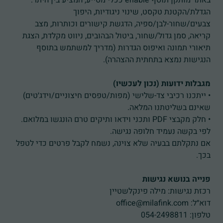
באתר מותקן תוסף enable ככלי מסייע, המציע בין היתר:
הגדלת/הקטנת טקסט, שינוי ניגודיות, היפוך
צבעים/שחור-לבן/ספיה, הדגשת קישורים וכותרות, מצב
קריאה, סמן גדול/שחור, ביטול הבהובים, ניווט מקלדת, הצגת
תיאורי תמונה ואיפוס הגדרות (מדריך למשתמש בתוסף
הנגישות נמצא בתחתית ההצהרה).
מגבלות ידועות (נכון לעכשיו)
• ייתכנו רכיבי צד-שלישי (מפות/טפסים חיצוניים/וידג׳טים)
שאינם בשליטתנו המלאה.
• חלק מקבצי PDF ותכני וידאו ותיקים טרם הונגשו במלואם.
לפי בקשה נעמיד חלופה נגישה.
אם נתקלתם בבעיה שלא צוינה, נשמח לקבל פרטים כדי לטפל
בכך.
פנייה בנושא נגישות
רכזת נגישות: מילה פינקלשטיין
דוא״ל: office@milafink.com
טלפון: 054-2498811