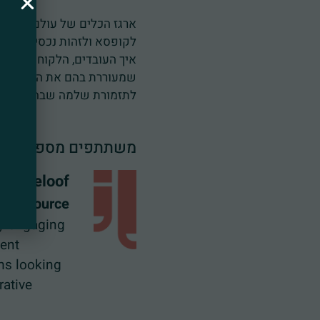
ארגז הכלים של עולם הסטור
לקופסא ולזהות נכסים ומוקד
איך העובדים, הלקוחות, המ
שמעוררת בהם את הרצון לרוץ
לתזמורת שלמה שבה אתם ה
משתתפים מספרים
ssa Zeloof
 ironSource
ly engaging
tent
ms looking
rative