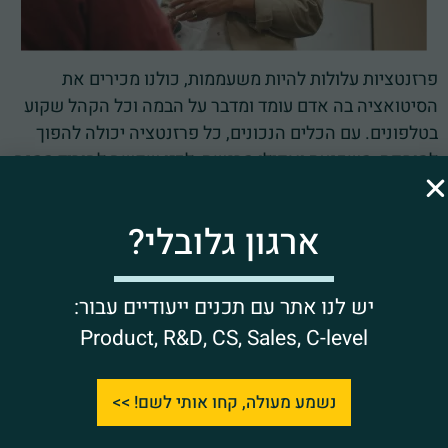
פרזנטציות עלולות להיות משעממות, כולנו מכירים את
הסיטואציה בה אדם עומד ומדבר על הבמה וכל הקהל שקוע
בטלפונים. עם הכלים הנכונים, כל פרזנטציה יכולה להפוך
לסוחפת, משכנעת ואפילו מרגשת, לכזו שקשה להוריד ממנה
את העיניים, לכזו שקשה להפסיק לדבר עליה אחרי שהיא
מסתיימת.
ארגון גלובלי?
נגלה לכם סוד – זה לא עניין של כישרון, זו עבודה
אינטלגנטית של פירוק הפרזנטציה לכל המרכיבים שלה
יש לנו אתר עם תכנים ייעודיים עבור:
והרכבה מחדש כך שכל אלמנט בפרזנטציה משרת את
Product, R&D, CS, Sales, C-level
המטרה ופועל באופן הרמוני כדי לחזק את המסר שאתם
רוצים להעביר.
נשמע מעולה, קחו אותי לשם! >>
בואו לגלות איך לבנות את הקונספט הנכון סביב הרעיון
שלכם, איך להתאים את הסיפור שאתם מספרים לקהל באופן